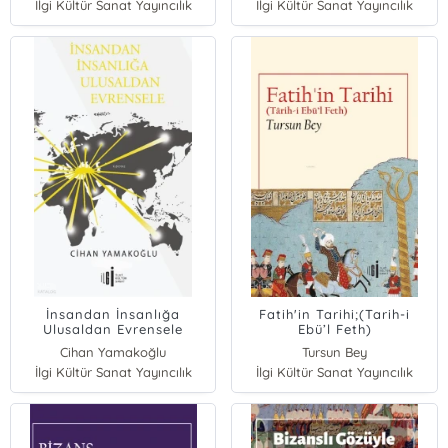
İlgi Kültür Sanat Yayıncılık
İlgi Kültür Sanat Yayıncılık
ve Otorite Krizi 1915-1916
İnsandan İnsanlığa
Fatih'in Tarihi;(Tarih-i
Ulusaldan Evrensele
Ebü’l Feth)
Cihan Yamakoğlu
Tursun Bey
İlgi Kültür Sanat Yayıncılık
İlgi Kültür Sanat Yayıncılık