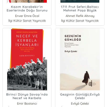
Kazım Karabekir’in
1711 Prut Seferi;Baltacı
Eserlerinde Doğu Sorunu
Mehmet Paşa Büyük
Petro’ya Karşı
Enver Emre Öcal
Ahmet Refik Altınay
İlgi Kültür Sanat Yayıncılık
İlgi Kültür Sanat Yayıncılık
Birinci Dünya Savaşı’nda
Gezginin Günlüğü;Evliyâ
Necef ve Kerbela
Çelebi
İsyanları;Osmanlı
Seyahatnâmesi’nden
Emir Bostancı
Evliyâ Çelebi
Irak’ında Mezhep, Aşiret
Seçmeler