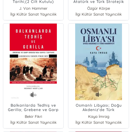
Tarihi;(2 Cilt Kutulu)
Atatürk ve Türk Stratejik
Kültüründeki İnce Ayar
J. Von Hammer
Özgür Körpe
İlgi Kültür Sanat Yayıncılık
İlgi Kültür Sanat Yayıncılık
Balkanlarda Tedhiş ve
Osmanlı Libyası; Doğu
Gerilla; Grebene ve Garp
Akdeniz'de Türk
Ordusu'nda Kuvve-i
Hakimiyeti
Bekir Fikri
Kaya İmrag
Seyyare
İlgi Kültür Sanat Yayıncılık
İlgi Kültür Sanat Yayıncılık