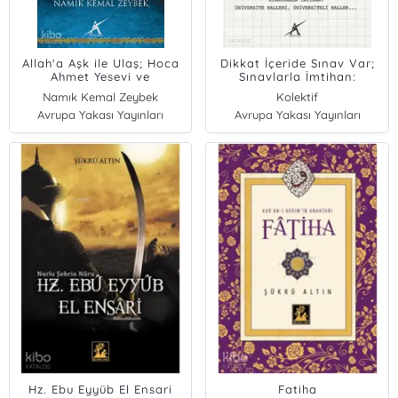
Allah'a Aşk ile Ulaş; Hoca
Dikkat İçeride Sınav Var;
Ahmet Yesevi ve
Sınavlarla İmtihan:
Hikmetleri
Üniversite Halleri,
Namık Kemal Zeybek
Kolektif
Üniversiteli Haller
Avrupa Yakası Yayınları
Avrupa Yakası Yayınları
Hz. Ebu Eyyüb El Ensari
Fatiha