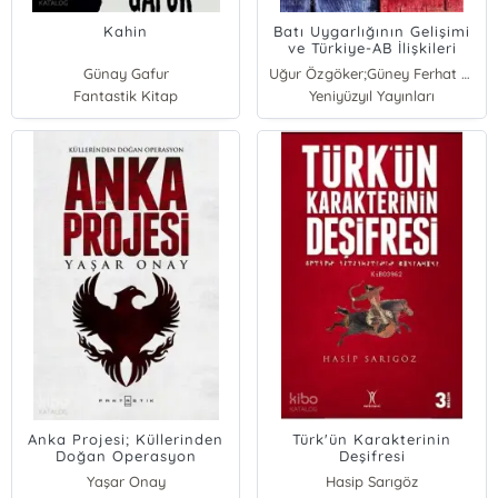
Kahin
Batı Uygarlığının Gelişimi
ve Türkiye-AB İlişkileri
Günay Gafur
Uğur Özgöker;Güney Ferhat Batı
Fantastik Kitap
Yeniyüzyıl Yayınları
Anka Projesi; Küllerinden
Türk'ün Karakterinin
Doğan Operasyon
Deşifresi
Yaşar Onay
Hasip Sarıgöz