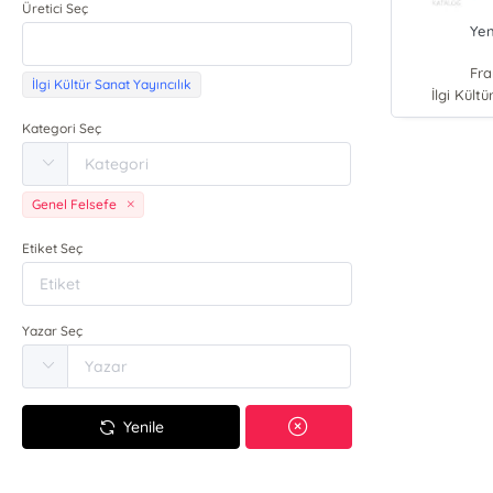
Üretici Seç
Yen
Fra
İlgi Kültür Sanat Yayıncılık
İlgi Kültü
Kategori Seç
Genel Felsefe
Etiket Seç
Yazar Seç
Yenile