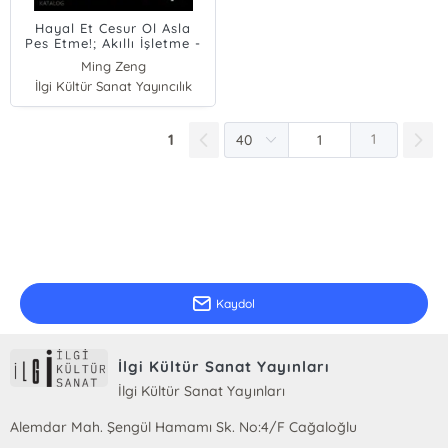
Hayal Et Cesur Ol Asla
Pes Etme!; Akıllı İşletme -
Alibaba.com'un Başarı
Ming Zeng
Sırrı
İlgi Kültür Sanat Yayıncılık
1
1
E-Bülten Kayıt
Güncel bilgiler için kayıt olunuz
Kaydol
İlgi Kültür Sanat Yayınları
İlgi Kültür Sanat Yayınları
Alemdar Mah. Şengül Hamamı Sk. No:4/F Cağaloğlu