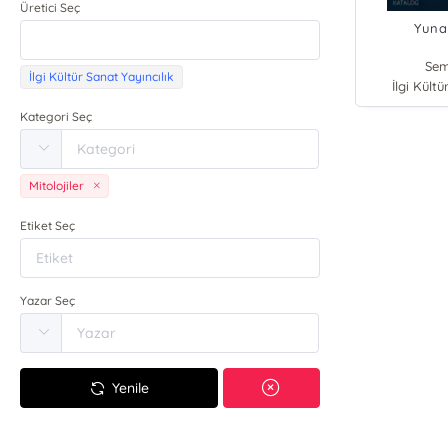
Üretici Seç
Yuna
Sem
İlgi Kültür Sanat Yayıncılık
İlgi Kültü
Kategori Seç
Mitolojiler
Etiket Seç
Yazar Seç
Yenile