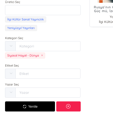
Üretici Seç
Rusya’nın 
Güç mü, İz
Y
İlgi Kültür Sanat Yayıncılık
İlgi Kültü
Yeniyüzyıl Yayınları
Kategori Seç
Siyasal Hayat - Dünya
Etiket Seç
Yazar Seç
Yenile