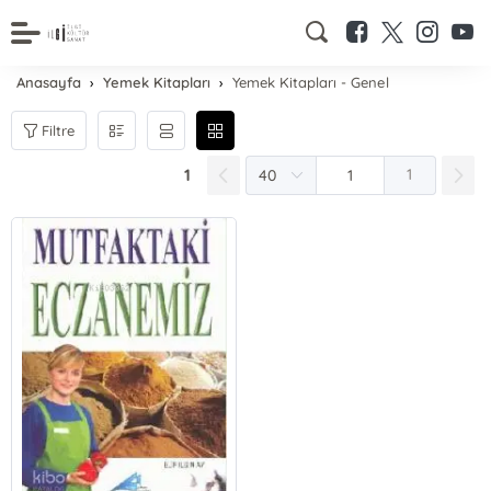
Anasayfa
Yemek Kitapları
Yemek Kitapları - Genel
Filtre
1
1