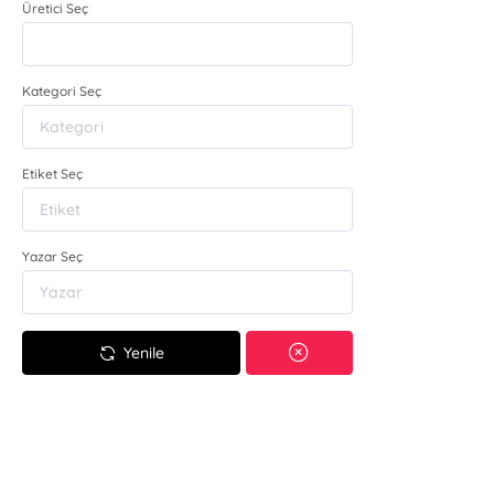
Üretici Seç
Kategori Seç
Etiket Seç
Yazar Seç
Yenile