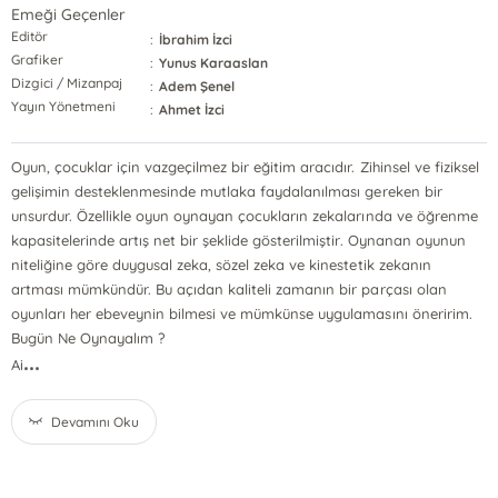
Emeği Geçenler
Editör
:
İbrahim İzci
Grafiker
:
Yunus Karaaslan
Dizgici / Mizanpaj
:
Adem Şenel
Yayın Yönetmeni
:
Ahmet İzci
Oyun, çocuklar için vazgeçilmez bir eğitim aracıdır. Zihinsel ve fiziksel
gelişimin desteklenmesinde mutlaka faydalanılması gereken bir
unsurdur. Özellikle oyun oynayan çocukların zekalarında ve öğrenme
kapasitelerinde artış net bir şeklide gösterilmiştir. Oynanan oyunun
niteliğine göre duygusal zeka, sözel zeka ve kinestetik zekanın
artması mümkündür. Bu açıdan kaliteli zamanın bir parçası olan
oyunları her ebeveynin bilmesi ve mümkünse uygulamasını öneririm.
Bugün Ne Oynayalım ?
...
Ai
Devamını Oku