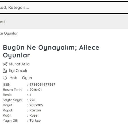
esi
ce Oyunlar
Bugün Ne Oynayalım; Ailece
Oyunlar
Murat Atila
İlgi Çocuk
Hobi - Oyun
ISBN
:
9786054977567
Basım Tarihi
:
2016-01
Baskı
:
1
Sayfa Sayısı
:
228
Boyut
:
205x205
Kapak
:
Karton
Kağıt
:
Kuşe
Yayın Dili
:
Türkçe