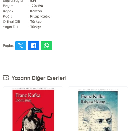
Sayfa Sayısı
:
824
Boyut
:
120x190
Kapak
:
Karton
Kağıt
:
Kitap Kağıdı
Orjinal Dili
:
Türkçe
Yayın Dili
:
Türkçe
Paylaş
Yazarın Diğer Eserleri