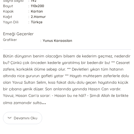
Sayfa Sayısı
:
192
Boyut
:
110x200
Kapak
:
Karton
Kağıt
:
2.Hamur
Yayın Dili
:
Türkçe
Emeği Geçenler
Grafiker
:
Yunus Karaaslan
Bütün dünyanın benim olacağını bilsem de kederim geçmez, nedendir
bu? Çünkü çok önceden kederle yaratılmış bir bedendir bu! *** Cesaret
zafere, korkaklık ölüme sebep olur. *** Devletleri yıkan tüm hatanın
altında nice gururun gafleti yatar *** Hayatı muhteşem zaferlerle dolu
olan Yavuz Sultan Selim, kısa fakat dolu dolu geçen hayatında küçük
bir çıbana yenik düşer. Son anlarında yanında Hasan Can vardır.
Yavuz, Hasan Can'a sorar: - Hasan bu ne hâl? - Şimdi Allah ile birlikte
...
olma zamanıdır sulta
Devamını Oku