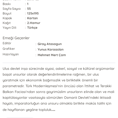
Baskı
:
1
Sayfa Sayısı
:
55
Boyut
:
125x195
Kapak
:
Karton
Kağıt
:
2.Hamur
Yayın Dili
:
Türkçe
Emeği Geçenler
Editör
:
Giray Atasagun
Grafiker
:
Yunus Karaaslan
Hazırlayan
:
Mehmet Mert Çam
Ulus devlet inşa sürecinde siyasi, askerî, sosyal ve kültürel argümanlar
başat unsurlar olarak değerlendirilmelerine rağmen, bir ulus
yaratmak için ekonomik bağımsızlık ve birliktelik önemli bir
parametredir. Türk Modernleşmesi'nin öncüsü olan İttihat ve Terakki
Balkan Faciası'ndan sonra gayrimüslim unsurların elinde olan ve mali
kapitülasyonlar vasıtasıyla sömürülen Osmanlı Devleti'ndeki iktisadi
hayatı, imparatorluğun ana unsuru olmakla birlikte makûs talihi için
...
de hayıflanan yegâne topluluk