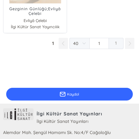
Gezginin Günlüğü;Evliyâ
Çelebi
Seyahatnâmesi’nden
Evliyâ Çelebi
Seçmeler
İlgi Kültür Sanat Yayıncılık
1
1
E-Bülten Kayıt
Güncel bilgiler için kayıt olunuz
Kaydol
İlgi Kültür Sanat Yayınları
İlgi Kültür Sanat Yayınları
Alemdar Mah. Şengül Hamamı Sk. No:4/F Cağaloğlu