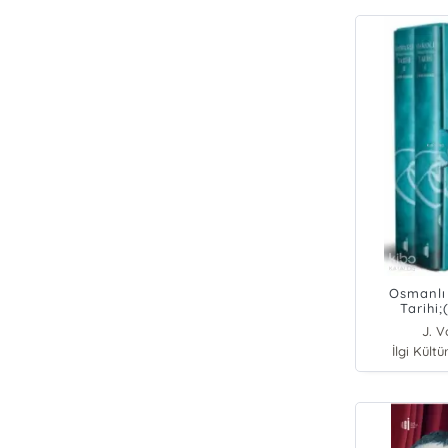
Osmanlı
Tarihi;
J. 
İlgi Kültü