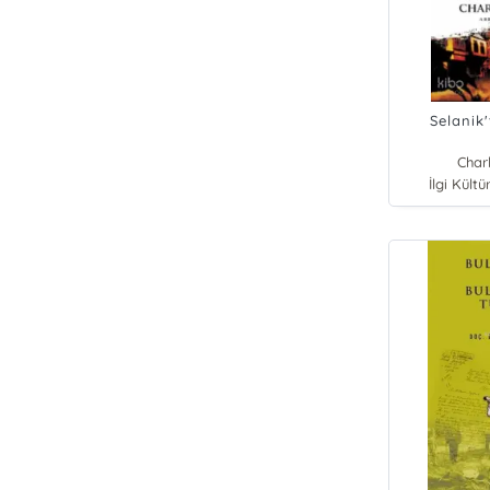
Selanik
Charl
İlgi Kültü