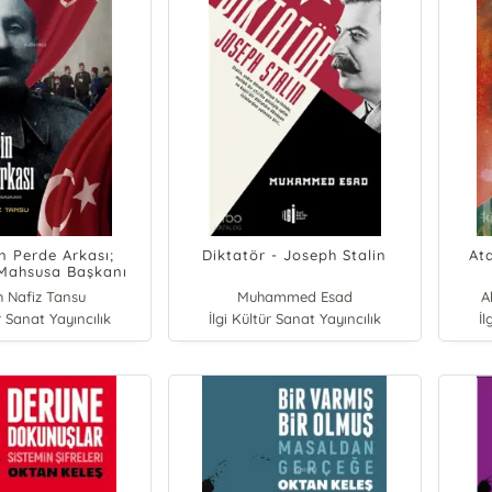
in Perde Arkası;
Diktatör - Joseph Stalin
At
ı Mahsusa Başkanı
ettin Ertürk
 Nafiz Tansu
Muhammed Esad
A
r Sanat Yayıncılık
İlgi Kültür Sanat Yayıncılık
İl