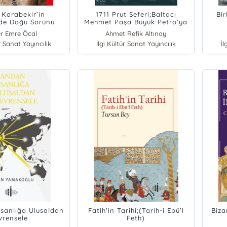
Karabekir’in
1711 Prut Seferi;Baltacı
Bi
nde Doğu Sorunu
Mehmet Paşa Büyük Petro’ya
Karşı
İsy
r Emre Öcal
Ahmet Refik Altınay
Mez
r Sanat Yayıncılık
İlgi Kültür Sanat Yayıncılık
İl
sanlığa Ulusaldan
Fatih'in Tarihi;(Tarih-i Ebü’l
Biza
vrensele
Feth)