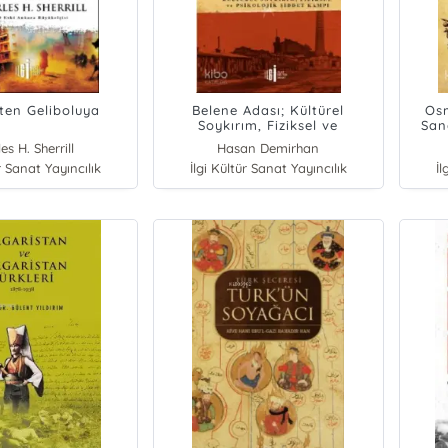
'ten Geliboluya
Belene Adası; Kültürel
Os
Soykırım, Fiziksel ve
San
Psikolojik Şiddet Kampı
es H. Sherrill
Hasan Demirhan
r Sanat Yayıncılık
İlgi Kültür Sanat Yayıncılık
İl