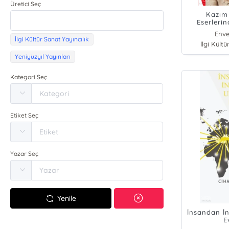
Üretici Seç
Kazım 
Eserleri
Enve
İlgi Kültür Sanat Yayıncılık
İlgi Kültü
Yeniyüzyıl Yayınları
Kategori Seç
Etiket Seç
Yazar Seç
Yenile
İnsandan İn
E