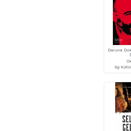
Derune Dok
Ok
İlgi Kültü