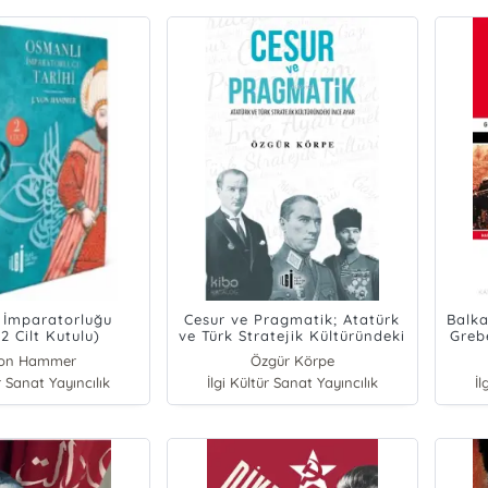
 İmparatorluğu
Cesur ve Pragmatik; Atatürk
Balka
(2 Cilt Kutulu)
ve Türk Stratejik Kültüründeki
Greb
İnce Ayar
Von Hammer
Özgür Körpe
r Sanat Yayıncılık
İlgi Kültür Sanat Yayıncılık
İl