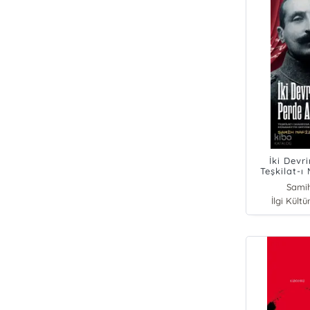
İki Devr
Teşkilat-
Hüsam
Samih
İlgi Kültü