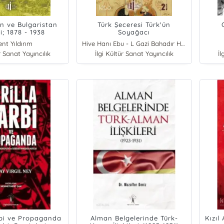
an ve Bulgaristan
Türk Şeceresi Türk'ün
i; 1878 - 1938
Soyağacı
ent Yıldırım
Hive Hanı Ebu - L Gazi Bahadır Han
r Sanat Yayıncılık
İlgi Kültür Sanat Yayıncılık
İl
rbi ve Propaganda
Alman Belgelerinde Türk-
Kızıl