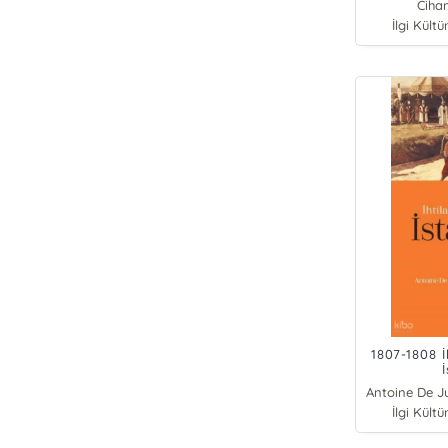
Ciha
İlgi Kültü
1807-1808 İ
İlgi Kültü