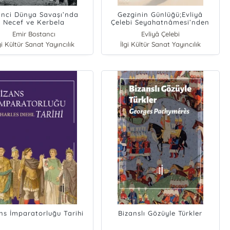
rinci Dünya Savaşı’nda
Gezginin Günlüğü;Evliyâ
Necef ve Kerbela
Çelebi Seyahatnâmesi’nden
anları;Osmanlı Irak’ında
Seçmeler
Emir Bostancı
Evliyâ Çelebi
hep, Aşiret ve Otorite
gi Kültür Sanat Yayıncılık
İlgi Kültür Sanat Yayıncılık
Krizi 1915-1916
ns İmparatorluğu Tarihi
Bizanslı Gözüyle Türkler