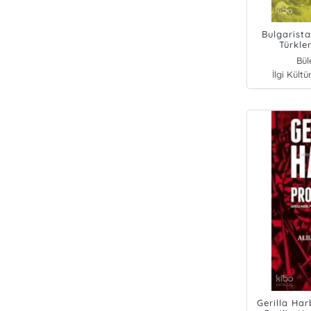
Bulgarist
Türkler
Bül
İlgi Kültü
Gerilla Ha