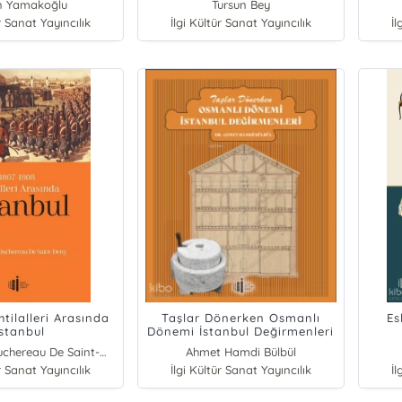
n Yamakoğlu
Tursun Bey
r Sanat Yayıncılık
İlgi Kültür Sanat Yayıncılık
İl
htilalleri Arasında
Taşlar Dönerken Osmanlı
Es
İstanbul
Dönemi İstanbul Değirmenleri
Antoine De Juchereau De Saint-Denys
Ahmet Hamdi Bülbül
r Sanat Yayıncılık
İlgi Kültür Sanat Yayıncılık
İl