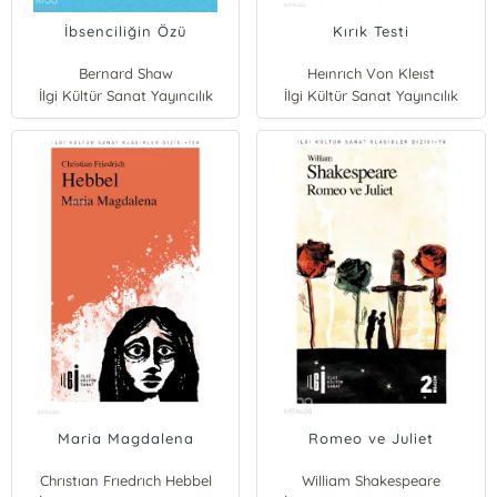
İbsenciliğin Özü
Kırık Testi
Bernard Shaw
Heınrıch Von Kleıst
İlgi Kültür Sanat Yayıncılık
İlgi Kültür Sanat Yayıncılık
Maria Magdalena
Romeo ve Juliet
Chrıstıan Frıedrıch Hebbel
William Shakespeare