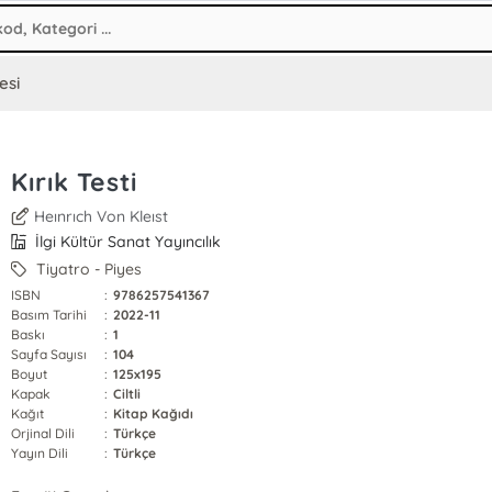
esi
Kırık Testi
Heınrıch Von Kleıst
İlgi Kültür Sanat Yayıncılık
Tiyatro - Piyes
ISBN
:
9786257541367
Basım Tarihi
:
2022-11
Baskı
:
1
Sayfa Sayısı
:
104
Boyut
:
125x195
Kapak
:
Ciltli
Kağıt
:
Kitap Kağıdı
Orjinal Dili
:
Türkçe
Yayın Dili
:
Türkçe