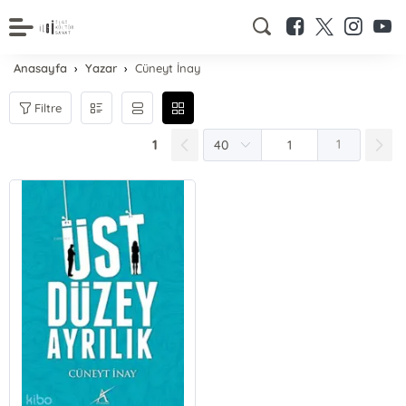
Anasayfa
Yazar
Cüneyt İnay
Filtre
1
1