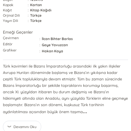
Kapak
:
Karton
Kağıt
:
Kitap Kağıdı
Orjinal Dili
:
Türkçe
Yayın Dili
:
Türkçe
Emeği Geçenler
Çevirmen
:
İlcan Bihter Barlas
Editör
:
Gaye Yavuzcan
Grafiker
:
Hakan Kaya
Türk kavimleri ile Bizans İmparatorluğu arasındaki ilk yakın ilişkiler
Avrupa Hunları döneminde başlamış ve Bizans’ın yıkılışına kadar
çeşitli Türk topluluklarıyla devam etmiştir. Tüm bu zaman sürecinde
Bizans İmparatorluğu bir şekilde topraklarını korumayı başarmış,
ancak XI. yüzyıldan itibaren bu durum değişmiş ve Bizans’ın
hâkimiyeti altında olan Anadolu, aynı yüzyılda Türklerin eline geçmeye
başlamıştır. Bizans’ın son dönemi, kuşkusuz Türk tarihinin
...
aydınlatılması açısından büyük önem taşıma
Devamını Oku