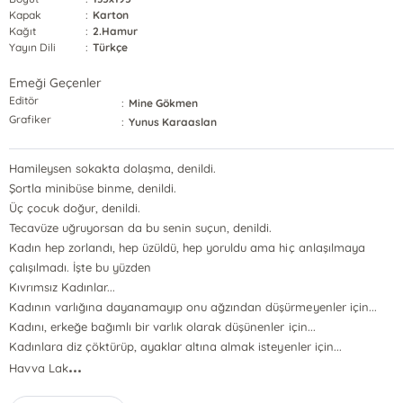
Kapak
:
Karton
Kağıt
:
2.Hamur
Yayın Dili
:
Türkçe
Emeği Geçenler
Editör
:
Mine Gökmen
Grafiker
:
Yunus Karaaslan
Hamileysen sokakta dolaşma, denildi.
Şortla minibüse binme, denildi.
Üç çocuk doğur, denildi.
Tecavüze uğruyorsan da bu senin suçun, denildi.
Kadın hep zorlandı, hep üzüldü, hep yoruldu ama hiç anlaşılmaya
çalışılmadı. İşte bu yüzden
Kıvrımsız Kadınlar...
Kadının varlığına dayanamayıp onu ağzından düşürmeyenler için...
Kadını, erkeğe bağımlı bir varlık olarak düşünenler için...
Kadınlara diz çöktürüp, ayaklar altına almak isteyenler için...
...
Havva Lak