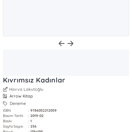
Kıvrımsız Kadınlar
Havva Lakutoğlu
Arrow Kitap
Deneme
ISBN
:
9786052212059
Basım Tarihi
:
2019-02
Baskı
:
1
Sayfa Sayısı
:
256
Boyut
:
135x195