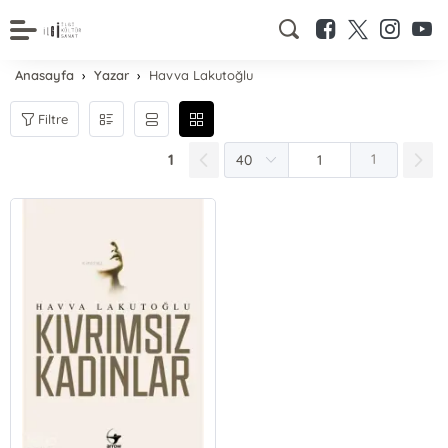
Anasayfa
Yazar
Havva Lakutoğlu
Filtre
1
1