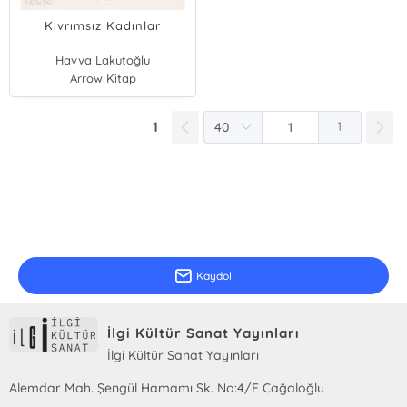
Kıvrımsız Kadınlar
Havva Lakutoğlu
Arrow Kitap
1
1
E-Bülten Kayıt
Güncel bilgiler için kayıt olunuz
Kaydol
İlgi Kültür Sanat Yayınları
İlgi Kültür Sanat Yayınları
Alemdar Mah. Şengül Hamamı Sk. No:4/F Cağaloğlu